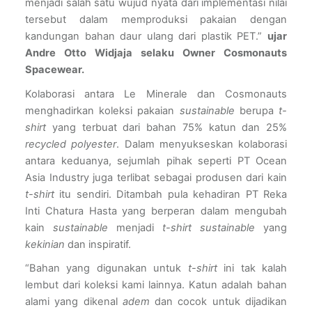
menjadi salah satu wujud nyata dari implementasi nilai 
tersebut dalam memproduksi pakaian dengan 
kandungan bahan daur ulang dari plastik PET.” 
ujar 
Andre Otto Widjaja selaku Owner Cosmonauts 
Spacewear.
Kolaborasi antara Le Minerale dan Cosmonauts 
menghadirkan koleksi pakaian 
sustainable 
berupa 
t-
shirt 
yang terbuat dari bahan 75% katun dan 25% 
recycled polyester
. Dalam menyukseskan kolaborasi 
antara keduanya, sejumlah pihak seperti PT Ocean 
Asia Industry juga terlibat sebagai produsen dari kain 
t-shirt 
itu sendiri. Ditambah pula kehadiran PT Reka 
Inti Chatura Hasta yang berperan dalam mengubah 
kain 
sustainable 
menjadi 
t-shirt sustainable 
yang 
kekinian 
dan inspiratif.
“Bahan yang digunakan untuk 
t-shirt 
ini tak kalah 
lembut dari koleksi kami lainnya. Katun adalah bahan 
alami yang dikenal 
adem
 dan cocok untuk dijadikan 