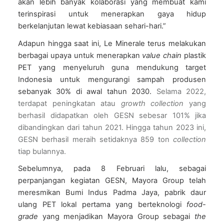
akan lebih banyak kolaborasi yang membuat kami 
terinspirasi untuk menerapkan gaya hidup 
berkelanjutan lewat kebiasaan sehari-hari.”
Adapun hingga saat ini, Le Minerale terus melakukan 
berbagai upaya untuk menerapkan 
value chain 
plastik 
PET yang menyeluruh guna mendukung target 
Indonesia untuk mengurangi sampah produsen 
sebanyak 30% di awal tahun 2030. 
Selama 2022, 
terdapat peningkatan atau 
growth collection 
yang 
berhasil didapatkan oleh GESN sebesar 101% jika 
dibandingkan dari tahun 2021. Hingga tahun 2023 ini, 
GESN berhasil meraih setidaknya 859 ton 
collection 
tiap bulannya. 
Sebelumnya, pada 8 Februari lalu, sebagai 
perpanjangan kegiatan GESN, Mayora Group telah 
meresmikan Bumi Indus Padma Jaya, pabrik daur 
ulang PET lokal pertama yang berteknologi 
food-
grade
 yang menjadikan Mayora Group sebagai 
the 