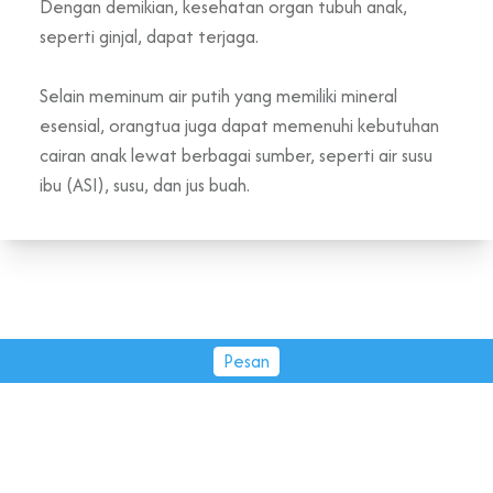
Dengan demikian, kesehatan organ tubuh anak,
seperti ginjal, dapat terjaga.
Selain meminum air putih yang memiliki mineral
esensial, orangtua juga dapat memenuhi kebutuhan
cairan anak lewat berbagai sumber, seperti air susu
ibu (ASI), susu, dan jus buah.
Pesan
PT Tirta Fresindo Jaya © 2026.
All rights reserved.