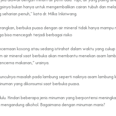
gsinya bukan hanya untuk mengembalikan cairan tubuh dan melap
seharian penuh," kata dr. Milka Inkiriwang.
enerangkan, berbuka puasa dengan air mineral tidak hanya mampu
ga bisa mencegah terjadi berbagai risiko
cernaan kosong atau sedang istirahat dalam waktu yang cukup
m air mineral saat berbuka akan membantu menekan asam lambu
encerna makanan,” urainya.
 munculnya masalah pada lambung seperti naiknya asam lambung 
minuman yang dikonsumsi saat berbuka puasa.
ih dulu. Hindari beberapa jenis minuman yang berpontensi mening
g mengandung alkohol. Bagaimana dengan minuman manis?