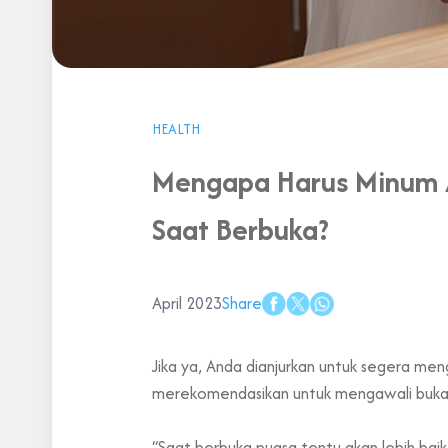
HEALTH
Mengapa Harus Minum A
Saat Berbuka?
April 2023
Share
Jika ya, Anda dianjurkan untuk segera men
merekomendasikan untuk mengawali buka p
“Saat berbuka puasa tentu akan lebih baik 