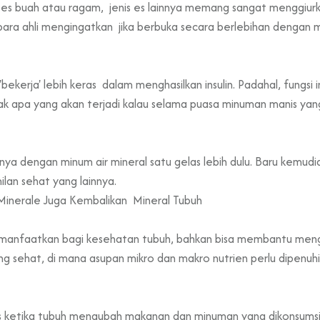
, es buah atau ragam, jenis es lainnya memang sangat menggiu
ara ahli mengingatkan jika berbuka secara berlebihan dengan 
ekerja' lebih keras dalam menghasilkan insulin. Padahal, fungsi
tidak apa yang akan terjadi kalau selama puasa minuman manis 
nya dengan minum air mineral satu gelas lebih dulu. Baru kemu
ilan sehat yang lainnya.
Minerale Juga Kembalikan Mineral Tubuh
anfaatkan bagi kesehatan tubuh, bahkan bisa membantu mengo
sehat, di mana asupan mikro dan makro nutrien perlu dipenuhi d
es ketika tubuh mengubah makanan dan minuman yang dikonsumsi