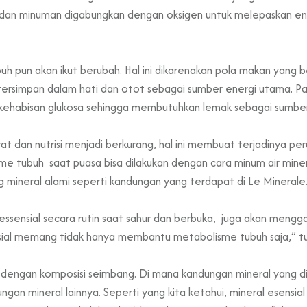
 dan minuman digabungkan dengan oksigen untuk melepaskan ene
 pun akan ikut berubah. Hal ini dikarenakan pola makan yang be
 tersimpan dalam hati dan otot sebagai sumber energi utama. P
kehabisan glukosa sehingga membutuhkan lemak sebagai sumber
drat dan nutrisi menjadi berkurang, hal ini membuat terjadinya p
tubuh saat puasa bisa dilakukan dengan cara minum air mineral
 mineral alami seperti kandungan yang terdapat di Le Minerale
ssensial secara rutin saat sahur dan berbuka, juga akan menggan
sial memang tidak hanya membantu metabolisme tubuh saja,” tukas
engan komposisi seimbang. Di mana kandungan mineral yang dimak
ngan mineral lainnya. Seperti yang kita ketahui, mineral esensi