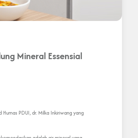
ng Mineral Essensial
d Humas PDUI, dr. Milka Inkiriwang yang
irekomendasikan adalah air mineral yang