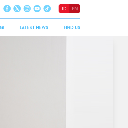
ID
EN
GI
LATEST NEWS
FIND US