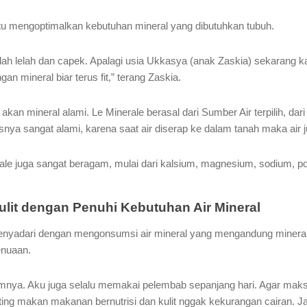
tu mengoptimalkan kebutuhan mineral yang dibutuhkan tubuh.
 lelah dan capek. Apalagi usia Ukkasya (anak Zaskia) sekarang kan 
 mineral biar terus fit,” terang Zaskia.
an mineral alami. Le Minerale berasal dari Sumber Air terpilih, dar
esnya sangat alami, karena saat air diserap ke dalam tanah maka air
le juga sangat beragam, mulai dari kalsium, magnesium, sodium, potas
lit dengan Penuhi Kebutuhan Air Mineral
enyadari dengan mengonsumsi air mineral yang mengandung mineral 
enuaan.
umnya. Aku juga selalu memakai pelembab sepanjang hari. Agar maks
ting makan makanan bernutrisi dan kulit nggak kekurangan cairan. Ja