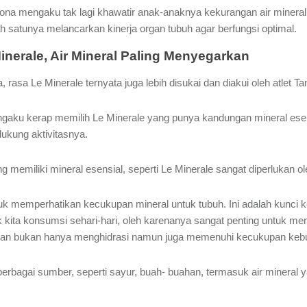
ona mengaku tak lagi khawatir anak-anaknya kekurangan air mineral.
ah satunya melancarkan kinerja organ tubuh agar berfungsi optimal.
erale, Air Mineral Paling Menyegarkan
a, rasa Le Minerale ternyata juga lebih disukai dan diakui oleh atle
engaku kerap memilih Le Minerale yang punya kandungan mineral es
ukung aktivitasnya.
ang memiliki mineral esensial, seperti Le Minerale sangat diperlukan ol
tuk memperhatikan kecukupan mineral untuk tubuh. Ini adalah kunci ke
k kita konsumsi sehari-hari, oleh karenanya sangat penting untuk me
kan bukan hanya menghidrasi namun juga memenuhi kecukupan kebutuh
berbagai sumber, seperti sayur, buah- buahan, termasuk air mineral 