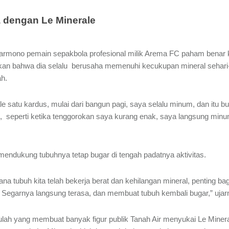
 dengan Le Minerale
ono pemain sepakbola profesional milik Arema FC paham benar kun
skan bahwa dia selalu berusaha memenuhi kecukupan mineral sehari-h
ah.
le satu kardus, mulai dari bangun pagi, saya selalu minum, dan itu b
eperti ketika tenggorokan saya kurang enak, saya langsung minum 
endukung tubuhnya tetap bugar di tengah padatnya aktivitas.
mana tubuh kita telah bekerja berat dan kehilangan mineral, penting ba
. Segarnya langsung terasa, dan membuat tubuh kembali bugar,” ujar
lah yang membuat banyak figur publik Tanah Air menyukai Le Miner