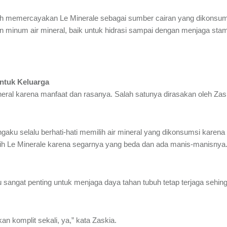
h memercayakan Le Minerale sebagai sumber cairan yang dikonsumsi s
rajin minum air mineral, baik untuk hidrasi sampai dengan menjaga sta
untuk Keluarga
mineral karena manfaat dan rasanya. Salah satunya dirasakan oleh Za
engaku selalu berhati-hati memilih air mineral yang dikonsumsi kare
h Le Minerale karena segarnya yang beda dan ada manis-manisnya
u sangat penting untuk menjaga daya tahan tubuh tetap terjaga sehin
an komplit sekali, ya,” kata Zaskia.