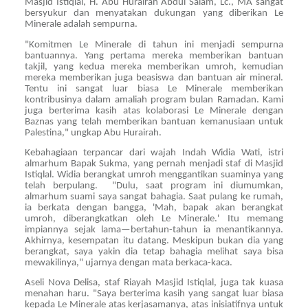
Masjid Istiqlal, H. Abu Hurairah Abdul Salam, Lc., MA sangat
bersyukur dan menyatakan dukungan yang diberikan Le
Minerale adalah sempurna.
"Komitmen Le Minerale di tahun ini menjadi sempurna
bantuannya. Yang pertama mereka memberikan bantuan
takjil, yang kedua mereka memberikan umroh, kemudian
mereka memberikan juga beasiswa dan bantuan air mineral.
Tentu ini sangat luar biasa Le Minerale memberikan
kontribusinya dalam amaliah program bulan Ramadan. Kami
juga berterima kasih atas kolaborasi Le Minerale dengan
Baznas yang telah memberikan bantuan kemanusiaan untuk
Palestina," ungkap Abu Hurairah.
Kebahagiaan terpancar dari wajah Indah Widia Wati, istri
almarhum Bapak Sukma, yang pernah menjadi staf di Masjid
Istiqlal. Widia berangkat umroh menggantikan suaminya yang
telah berpulang. "Dulu, saat program ini diumumkan,
almarhum suami saya sangat bahagia. Saat pulang ke rumah,
ia berkata dengan bangga, 'Mah, bapak akan berangkat
umroh, diberangkatkan oleh Le Minerale.' Itu memang
impiannya sejak lama—bertahun-tahun ia menantikannya.
Akhirnya, kesempatan itu datang. Meskipun bukan dia yang
berangkat, saya yakin dia tetap bahagia melihat saya bisa
mewakilinya," ujarnya dengan mata berkaca-kaca.
Aseli Nova Delisa, staf Riayah Masjid Istiqlal, juga tak kuasa
menahan haru. "Saya berterima kasih yang sangat luar biasa
kepada Le Minerale atas kerjasamanya, atas inisiatifnya untuk