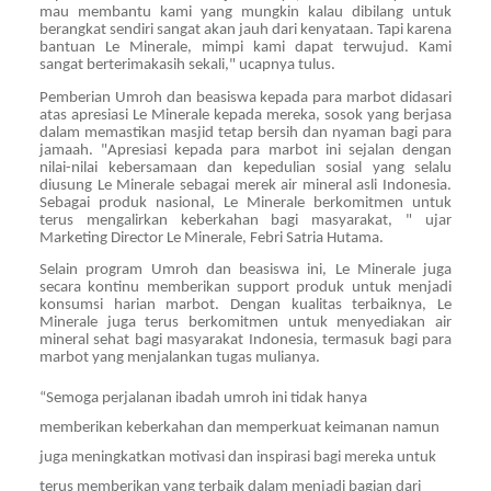
mau membantu kami yang mungkin kalau dibilang untuk
berangkat sendiri sangat akan jauh dari kenyataan. Tapi karena
bantuan Le Minerale, mimpi kami dapat terwujud. Kami
sangat berterimakasih sekali," ucapnya tulus.
Pemberian Umroh dan beasiswa kepada para marbot didasari
atas apresiasi Le Minerale kepada mereka, sosok yang berjasa
dalam memastikan masjid tetap bersih dan nyaman bagi para
jamaah. "Apresiasi kepada para marbot ini sejalan dengan
nilai-nilai kebersamaan dan kepedulian sosial yang selalu
diusung Le Minerale sebagai merek air mineral asli Indonesia.
Sebagai produk nasional, Le Minerale berkomitmen untuk
terus mengalirkan keberkahan bagi masyarakat, " ujar
Marketing Director Le Minerale, Febri Satria Hutama.
Selain program Umroh dan beasiswa ini, Le Minerale juga
secara kontinu memberikan support produk untuk menjadi
konsumsi harian marbot. Dengan kualitas terbaiknya, Le
Minerale juga terus berkomitmen untuk menyediakan air
mineral sehat bagi masyarakat Indonesia, termasuk bagi para
marbot yang menjalankan tugas mulianya.
“Semoga perjalanan ibadah umroh ini tidak hanya
memberikan keberkahan dan memperkuat keimanan namun
juga meningkatkan motivasi dan inspirasi bagi mereka untuk
terus memberikan yang terbaik dalam menjadi bagian dari