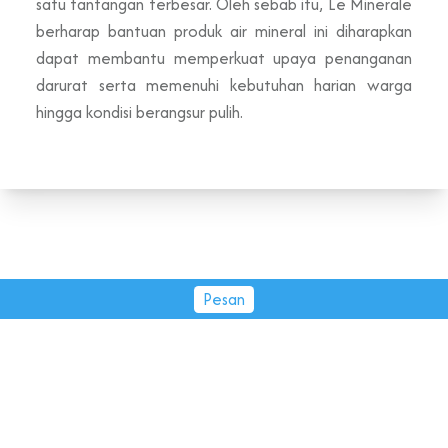
satu tantangan terbesar. Oleh sebab itu, Le Minerale
berharap bantuan produk air mineral ini diharapkan
dapat membantu memperkuat upaya penanganan
darurat serta memenuhi kebutuhan harian warga
hingga kondisi berangsur pulih.
Pesan
PT Tirta Fresindo Jaya © 2026.
All rights reserved.