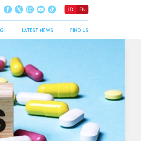
ID
EN
GI
LATEST NEWS
FIND US