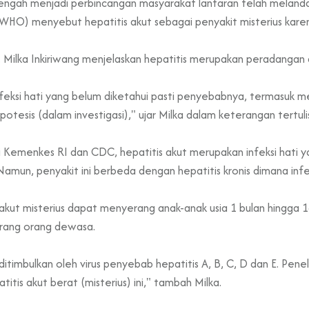
ni tengah menjadi perbincangan masyarakat lantaran telah melan
WHO) menyebut hepatitis akut sebagai penyakit misterius kare
 Milka Inkiriwang menjelaskan hepatitis merupakan peradangan ata
 infeksi hati yang belum diketahui pasti penyebabnya, termasuk 
otesis (dalam investigasi)," ujar Milka dalam keterangan tertuli
i Kemenkes RI dan CDC, hepatitis akut merupakan infeksi hati ya
 Namun, penyakit ini berbeda dengan hepatitis kronis dimana infe
ut misterius dapat menyerang anak-anak usia 1 bulan hingga 16
erang orang dewasa.
itimbulkan oleh virus penyebab hepatitis A, B, C, D dan E. Penel
itis akut berat (misterius) ini," tambah Milka.