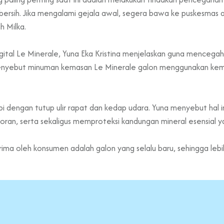
g bersih. Jika mengalami gejala awal, segera bawa ke puskesmas
 Milka.
 Digital Le Minerale, Yuna Eka Kristina menjelaskan guna mencega
enyebut minuman kemasan Le Minerale galon menggunakan kemas
api dengan tutup ulir rapat dan kedap udara. Yuna menyebut hal 
toran, serta sekaligus memproteksi kandungan mineral esensial 
ma oleh konsumen adalah galon yang selalu baru, sehingga lebih