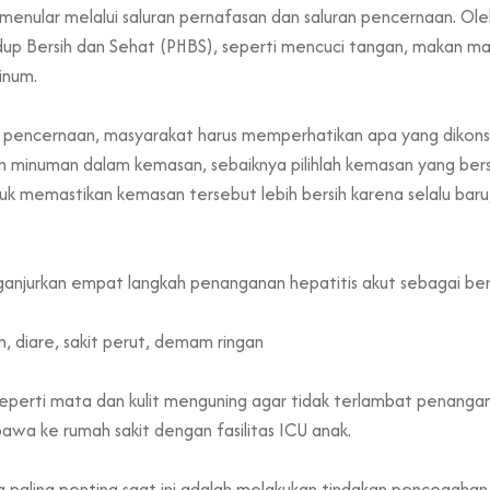
enular melalui saluran pernafasan dan saluran pencernaan. Ole
dup Bersih dan Sehat (PHBS), seperti mencuci tangan, makan m
inum.
ran pencernaan, masyarakat harus memperhatikan apa yang dikon
 minuman dalam kemasan, sebaiknya pilihlah kemasan yang bersih 
ntuk memastikan kemasan tersebut lebih bersih karena selalu ba
njurkan empat langkah penanganan hepatitis akut sebagai beri
, diare, sakit perut, demam ringan
seperti mata dan kulit menguning agar tidak terlambat penanga
bawa ke rumah sakit dengan fasilitas ICU anak.
g paling penting saat ini adalah melakukan tindakan pencegah