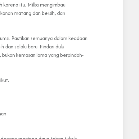
h karena itu, Milka mengimbau
akanan matang dan bersih, dan
sumsi. Pastikan semuanya dalam keadaan
dan selalu baru. Hindari dulu
ru, bukan kemasan lama yang berpindah-
kut.
nan
an dengan menjaga daya tahan tubuh,