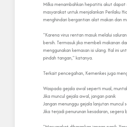
Milka menambahkan hepatitis akut dapat m
masyarakat untuk menjalankan Perilaku Hi
menghindari bergantian alat makan dan m
"Karena virus rentan masuk melalui salu
bersih. Termasuk jika membeli makanan dan
menggunakan kemasan isi ulang. Hal ini u
pindah tangan," katanya.
Terkait pencegahan, Kemenkes juga menga
Waspada gejala awal seperti mual, muntah
Jika muncul gejala awal, jangan panik
Jangan menunggu gejala lanjutan muncul 
Jika terjadi penurunan kesadaran, segera 
"Masyarakat diharapkan jangan panik. Yan