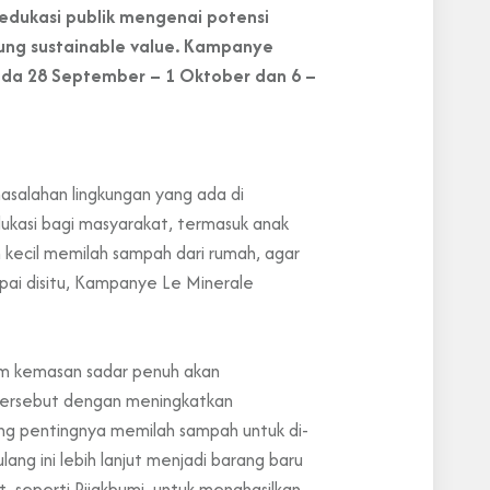
edukasi publik mengenai potensi
sung sustainable value. Kampanye
pada 28 September – 1 Oktober dan 6 –
masalahan lingkungan yang ada di
dukasi bagi masyarakat, termasuk anak
h kecil memilah sampah dari rumah, agar
mpai disitu, Kampanye Le Minerale
am kemasan sadar penuh akan
 tersebut dengan meningkatkan
ng pentingnya memilah sampah untuk di-
ang ini lebih lanjut menjadi barang baru
t, seperti Pijakbumi, untuk menghasilkan