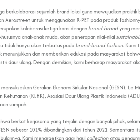
ga berkolaborasi sejumlah brand lokal guna mewujudkan praktik b
dan Aerostreet untuk menggunakan R-PET pada produk fashionn
merupakan kolaborasi ketiga kami dengan
brand-brand
yang memi
hususnya anak-anak muda, akan penerapan nilai-nilai
sustainabi
ya tidak hanya akan terbatas pada
brand-brand
fashion
. Kami 
n untuk menunjukkan dan memberikan edukasi pada masyarakat bah
ndustri daur ulang. Dengan demikian, kami berharap masyarakat a
 mensukseskan Gerakan Ekonomi Sirkular Nasional (GESN), Le Mi
Kehutanan (KLHK), Asosiasi Daur Ulang Plastik Indonesia (ADUP
laan sampah.
hwa berkat kerjasama yang terjalin dengan banyak pihak, sela
ESN sebesar 101% dibandingkan dari tahun 2021. Sementara itu,
 bulannya. Kami menargetkan agar hasil
collection
atau pengump