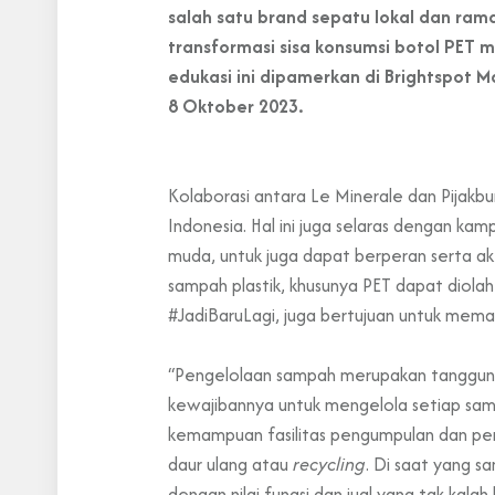
salah satu brand sepatu lokal dan ra
transformasi sisa konsumsi botol PET
edukasi ini dipamerkan di Brightspot 
8 Oktober 2023.
Kolaborasi antara Le Minerale dan Pijakbu
Indonesia. Hal ini juga selaras dengan k
muda, untuk juga dapat berperan serta akt
sampah plastik, khusunya PET dapat diolah
#JadiBaruLagi, juga bertujuan untuk memas
“Pengelolaan sampah merupakan tanggung
kewajibannya untuk mengelola setiap sam
kemampuan fasilitas pengumpulan dan pen
daur ulang atau
recycling
. Di saat yang s
dengan nilai fungsi dan jual yang tak kala