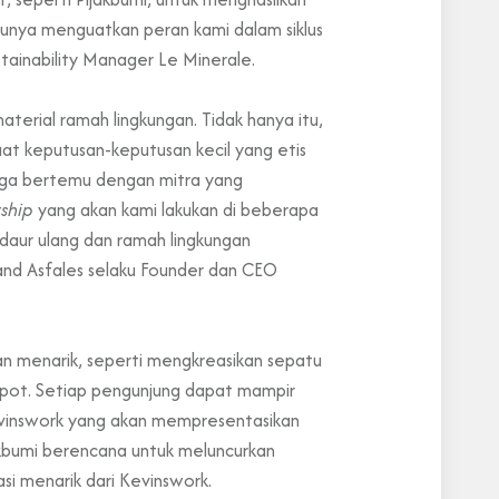
tunya menguatkan peran kami dalam siklus
stainability Manager Le Minerale.
erial ramah lingkungan. Tidak hanya itu,
t keputusan-keputusan kecil yang etis
ngga bertemu dengan mitra yang
rship
yang akan kami lakukan di beberapa
aur ulang dan ramah lingkungan
land Asfales selaku Founder dan CEO
 menarik, seperti mengkreasikan sepatu
spot. Setiap pengunjung dapat mampir
vinswork
yang akan mempresentasikan
akbumi berencana untuk meluncurkan
si menarik dari Kevinswork.