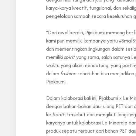
karya-karya kreatif, fungsional, dan seka
pengelolaan sampah secara keseluruhan gun
“Dari awal berdiri, Pijakbumi memang ber
kami pun memiliki kampanye yaitu #Small
dan mementingkan lingkungan dalam setiap
memiliki
spirit
yang sama, salah satunya Le
waktu yang akan mendatang, yang pastin
dalam
fashion
sehari-hari bisa menjadika
Pijakbumi.
Dalam kolaborasi kali ini, Pijakbumi x Le 
dengan bahan-bahan daur ulang PET dan
ke
booth
tersebut dan mengikuti langsun
karyanya untuk kolaborasi Le Minerale d
produk sepatu terbuat dari bahan PET daur