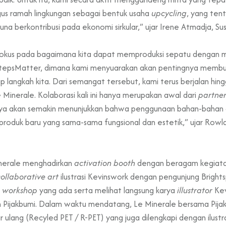
ligus ramah lingkungan sebagai bentuk usaha
upcycling
, yang ten
a berkontribusi pada ekonomi sirkular,” ujar Irene Atmadja, Su
fokus pada bagaimana kita dapat memproduksi sepatu dengan mat
StepsMatter, dimana kami menyuarakan akan pentingnya membua
 langkah kita. Dari semangat tersebut, kami terus berjalan hi
 Minerale. Kolaborasi kali ini hanya merupakan awal dari
partne
ya akan semakin menunjukkan bahwa penggunaan bahan-bahan d
n produk baru yang sama-sama fungsional dan estetik,” ujar Row
Minerale menghadirkan
activation booth
dengan beragam kegiatan
collaborative art
ilustrasi Kevinswork dengan pengunjung Bright
g
workshop
yang ada serta melihat langsung karya
illustrator
Ke
an Pijakbumi. Dalam waktu mendatang, Le Minerale bersama Pij
 ulang (Recyled PET / R-PET) yang juga dilengkapi dengan ilustra