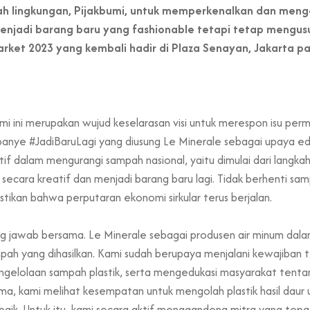
mah lingkungan, Pijakbumi, untuk memperkenalkan dan meng
 menjadi barang baru yang fashionable tetapi tetap mengu
Market 2023 yang kembali hadir di Plaza Senayan, Jakarta 
mi ini merupakan wujud keselarasan visi untuk merespon isu per
ampanye #JadiBaruLagi yang diusung Le Minerale sebagai upaya e
if dalam mengurangi sampah nasional, yaitu dimulai dari langka
 secara kreatif dan menjadi barang baru lagi. Tidak berhenti sa
tikan bahwa perputaran ekonomi sirkular terus berjalan.
 jawab bersama. Le Minerale sebagai produsen air minum dal
pah yang dihasilkan. Kami sudah berupaya menjalani kewajiban
gelolaan sampah plastik, serta mengedukasi masyarakat tenta
ama, kami melihat kesempatan untuk mengolah plastik hasil daur ul
h baik. Untuk itu, kami secara aktif menggandeng mitra yang tepa