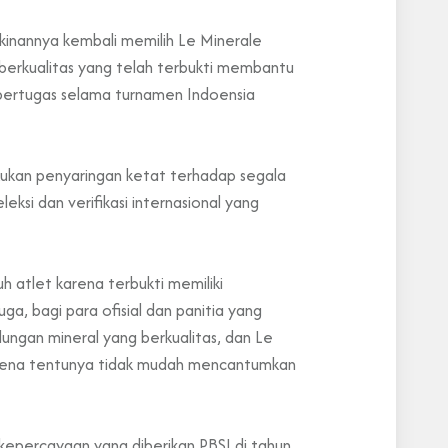
inannya kembali memilih Le Minerale
l berkualitas yang telah terbukti membantu
 bertugas selama turnamen Indoensia
kukan penyaringan ketat terhadap segala
eksi dan verifikasi internasional yang
 atlet karena terbukti memiliki
ga, bagi para ofisial dan panitia yang
dungan mineral yang berkualitas, dan Le
karena tentunya tidak mudah mencantumkan
 kepercayaan yang diberikan PBSI di tahun