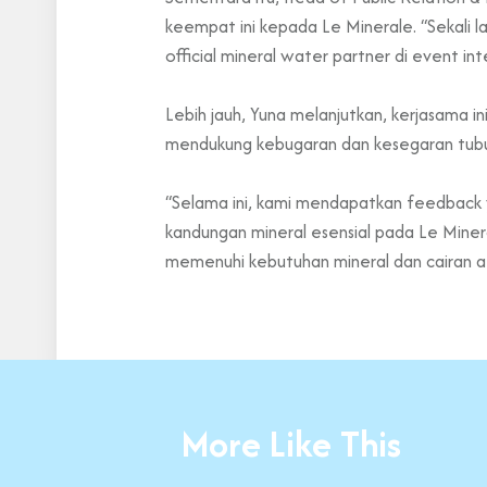
keempat ini kepada Le Minerale. “Sekali l
official mineral water partner di event inte
Lebih jauh, Yuna melanjutkan, kerjasama i
mendukung kebugaran dan kesegaran tubuh,
“Selama ini, kami mendapatkan feedback y
kandungan mineral esensial pada Le Mineral
memenuhi kebutuhan mineral dan cairan at
More Like This