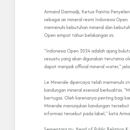
Armand Darmadji, Ketua Panitia Penyelen
sebagai air mineral resmi Indonesia Open.
memenuhi kebutuhan mineral dan kebutuhan
Open empat tahun belakangan ini.
"Indonesia Open 2024 adalah ajang buluta
sesuatu yang akan digunakan terutama oleh p
dapat menjadi official mineral water," jela
Le Minerale dipercaya telah memenuhi sta
kandungan mineral esensial berkualitas. “M
bertugas. Oleh karenanya penting bagi kam
Minerale menunjukan kandungan tersebut 
informasi tersebut pada label," kata Arma
Sementara itu, Head of Public Relation &