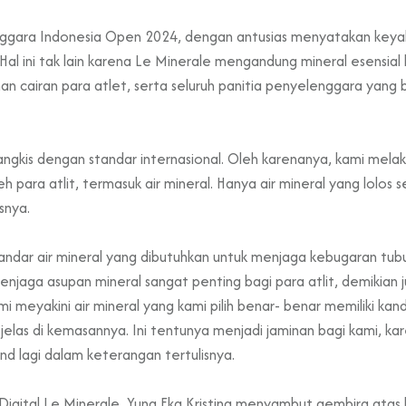
ggara Indonesia Open 2024, dengan antusias menyatakan keyak
 Hal ini tak lain karena Le Minerale mengandung mineral esensia
 cairan para atlet, serta seluruh panitia penyelenggara yang
ngkis dengan standar internasional. Oleh karenanya, kami mela
ara atlit, termasuk air mineral. Hanya air mineral yang lolos sel
snya.
ndar air mineral yang dibutuhkan untuk menjaga kebugaran tubuh
enjaga asupan mineral sangat penting bagi para atlit, demikian ju
i meyakini air mineral yang kami pilih benar- benar memiliki kan
jelas di kemasannya. Ini tentunya menjadi jaminan bagi kami, 
nd lagi dalam keterangan tertulisnya.
 Digital Le Minerale, Yuna Eka Kristina menyambut gembira atas