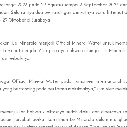
Challenge 2023 pada 29 Agustus sampai 3 September 2023 da
an. Selanjutnya dua pertandingan berikutnya yaitu Internat
- 29 Oktober di Surabaya.
kan, Le Minerale menjadi Official Mineral Water untuk memenu
nal tersebut bergulir. Alex percaya bahwa dukungan Le Minera
tasi terbaiknya.
ai Official Mineral Water pada turnamen internasional ya
yang bertanding pada performa maksimalnya," ujar Alex melalui
 menunjukkan bahwa kualitasnya sudah diakui dan dipercaya s
ncapaian tersebut berkat komitmen Le Minerale dalam menghad
amanan dan kualitas mineral essensial dengan TIga Lapisan Pro