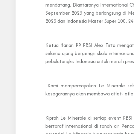
mendatang. Diantaranya International 
September 2023 yang berlangsung di Med
2023 dan Indonesia Master Super 100, 24
Ketua Harian PP PBSI Alex Tirta mengata
selama ajang bergengsi skala internasio
pebulutangkis Indonesia untuk meraih pres
"Kami mempercayakan Le Minerale sebag
kesegarannya akan membawa atlet- atlet 
Kiprah Le Minerale di setiap event PBSI
bertaraf internasional di tanah air. Pe
essensial. Le Minerale juga menjamin ke