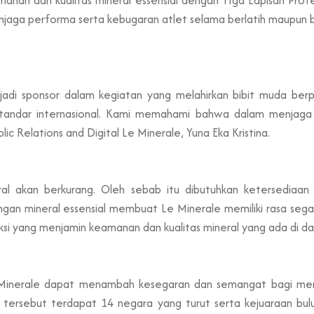
enjaga performa serta kebugaran atlet selama berlatih maupun 
adi sponsor dalam kegiatan yang melahirkan bibit muda berpre
standar internasional. Kami memahami bahwa dalam menjaga
lic Relations and Digital Le Minerale, Yuna Eka Kristina.
al akan berkurang. Oleh sebab itu dibutuhkan ketersediaan 
ngan mineral essensial membuat Le Minerale memiliki rasa segar
i yang menjamin keamanan dan kualitas mineral yang ada di dal
 Minerale dapat menambah kesegaran dan semangat bagi mere
tersebut terdapat 14 negara yang turut serta kejuaraan bulut