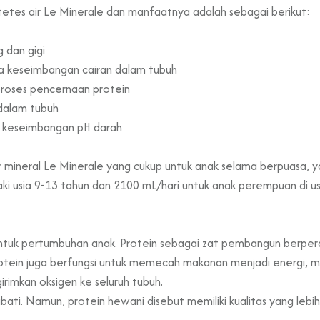
tetes air Le Minerale dan manfaatnya adalah sebagai berikut:
 dan gigi
keseimbangan cairan dalam tubuh
oses pencernaan protein
alam tubuh
keseimbangan pH darah
 mineral Le Minerale yang cukup untuk anak selama berpuasa, ya
laki usia 9-13 tahun dan 2100 mL/hari untuk anak perempuan di u
ng untuk pertumbuhan anak. Protein sebagai zat pembangun berp
. Protein juga berfungsi untuk memecah makanan menjadi energi
imkan oksigen ke seluruh tubuh.
nabati. Namun, protein hewani disebut memiliki kualitas yang le