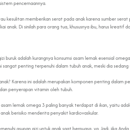
sistem pencernaannya.
tau kesulitan memberikan serat pada anak karena sumber serat 
kai anak. Di sinilah para orang tua, khususnya ibu, harus kreati
izi buruk adalah kurangnya konsumsi asam lemak esensial omega 
ni sangat penting terpenuhi dalam tubuh anak, meski dia sedan
nak? Karena ini adalah merupakan komponen penting dalam per
an penyerapan vitamin oleh tubuh.
n, asam lemak omega 3 paling banyak terdapat di ikan, yaitu ad
nak berisiko menderita penyakit kardiovaskular.
nuhi asupan gizi untuk anak saat berpuasa, ya. Jadi, jika Anda