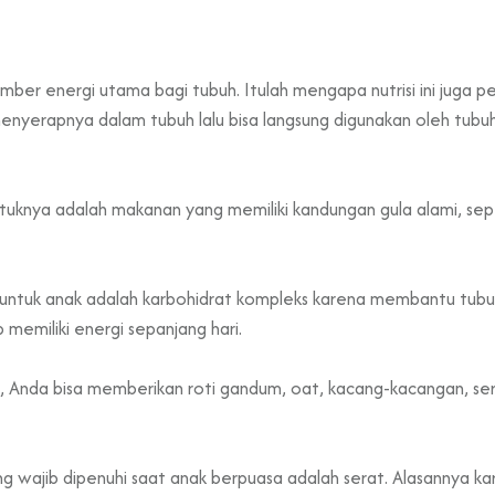
umber energi utama bagi tubuh. Itulah mengapa nutrisi ini juga p
menyerapnya dalam tubuh lalu bisa langsung digunakan oleh tu
ntuknya adalah makanan yang memiliki kandungan gula alami, sep
hi untuk anak adalah karbohidrat kompleks karena membantu tub
 memiliki energi sepanjang hari.
 Anda bisa memberikan roti gandum, oat, kacang-kacangan, ser
 yang wajib dipenuhi saat anak berpuasa adalah serat. Alasannya