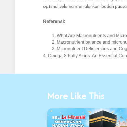
optimal selama menjalankan ibadah puasa
Referensi:
What Are Macronutrients and Micro
Macronutrient balance and micronu
Micronutrient Deficiencies and Cog
4. Omega-3 Fatty Acids: An Essential Con
More Like This