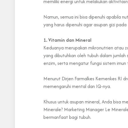
memiliki energi untuk melakukan aktivitasn
Namun, semua ini bisa dipenuhi apabila nu
yang harus dipenuhi agar asupan gizi pada
1. Vitamin dan Mineral
Keduanya merupakan mikronutrien atau zat 
yang dibutuhkan oleh tubuh dalam jumlah s
enzim, serta mengatur fungsi sistem imun 
Menurut Dirjen Farmalkes Kemenkes RI dra.
memengaruhi mental dan IQ-nya.
Khusus untuk asupan mineral, Anda bisa m
Minerale? Marketing Manager Le Minerale
bermanfaat bagi tubuh.