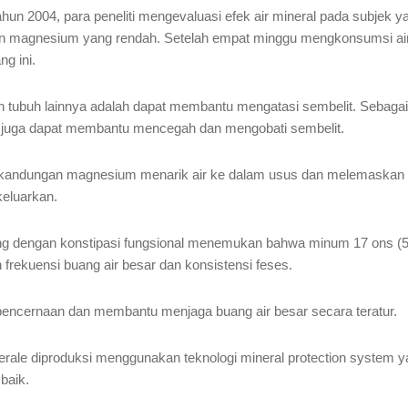
tahun 2004, para peneliti mengevaluasi efek air mineral pada subjek 
 dan magnesium yang rendah. Setelah empat minggu mengkonsumsi ai
g ini.
n tubuh lainnya adalah dapat membantu mengatasi sembelit. Sebag
g juga dapat membantu mencegah dan mengobati sembelit.
kandungan magnesium menarik air ke dalam usus dan melemaskan oto
keluarkan.
ng dengan konstipasi fungsional menemukan bahwa minum 17 ons (5
n frekuensi buang air besar dan konsistensi feses.
n pencernaan dan membantu menjaga buang air besar secara teratur.
erale diproduksi menggunakan teknologi mineral protection system
 baik.