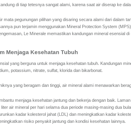
andung di tiap tetesnya sangat alami, karena saat air diserap ke da
 air mata pegunungan pilihan yang disaring secara alami dari dalam t
annya pun terjamin menggunakan Mineral Protection System (MPS) 
 pengemasan, Le Minerale memastikan kandungan mineral esensial di
alam Menjaga Kesehatan Tubuh
sial yang berguna untuk menjaga kesehatan tubuh. Kandungan minera
m, potassium, nitrate, sulfat, klorida dan bikarbonat.
iknya yang beragam dan tinggi, air mineral alami menawarkan ber
embantu menjaga kesehatan jantung dan bekerja dengan baik. Lama
er air mineral per hari selama dua periode masing-masing dua bu
kan kadar kolesterol jahat (LDL) dan meningkatkan kadar kolesterol
eningkatkan risiko penyakit jantung dan kondisi kesehatan lainnya.