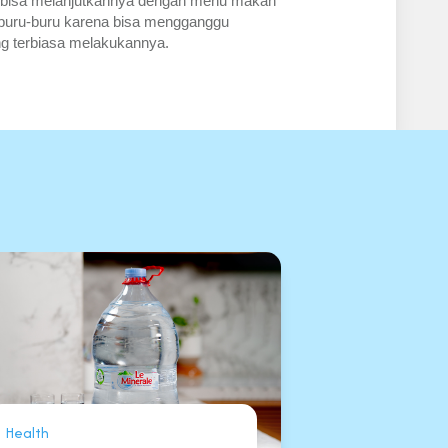
a bisa melanjutkannya dengan menu makan 
 buru-buru karena bisa mengganggu 
ng terbiasa melakukannya.  
Health