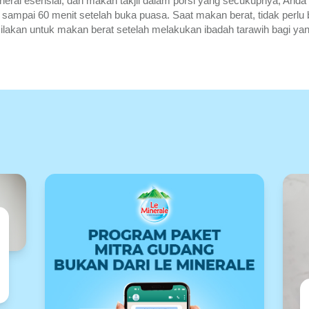
neral esensial, dan makan takjil dalam porsi yang secukupnya, And
 sampai 60 menit setelah buka puasa. Saat makan berat, tidak perlu
silakan untuk makan berat setelah melakukan ibadah tarawih bagi ya