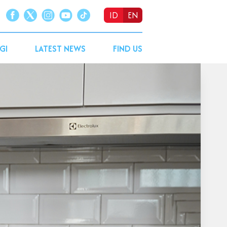
ID
EN
GI
LATEST NEWS
FIND US