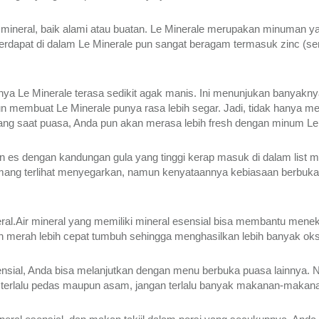
ineral, baik alami atau buatan. Le Minerale merupakan minuman yan
rdapat di dalam Le Minerale pun sangat beragam termasuk zinc (seng
anya Le Minerale terasa sedikit agak manis. Ini menunjukan banyakny
membuat Le Minerale punya rasa lebih segar. Jadi, tidak hanya mem
ng saat puasa, Anda pun akan merasa lebih fresh dengan minum Le 
an es dengan kandungan gula yang tinggi kerap masuk di dalam list m
Memang terlihat menyegarkan, namun kenyataannya kebiasaan berbu
al.Air mineral yang memiliki mineral esensial bisa membantu menek
h merah lebih cepat tumbuh sehingga menghasilkan lebih banyak oks
ensial, Anda bisa melanjutkan dengan menu berbuka puasa lainnya. 
ng terlalu pedas maupun asam, jangan terlalu banyak makanan-makan