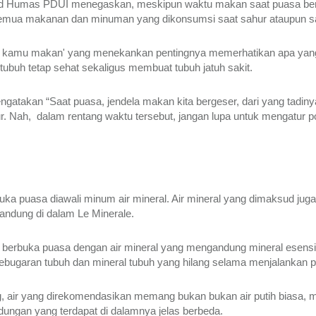
Kabid Humas PDUI menegaskan, meskipun waktu makan saat puasa beru
n semua makanan dan minuman yang dikonsumsi saat sahur ataupun s
ng kamu makan' yang menekankan pentingnya memerhatikan apa yang
ubuh tetap sehat sekaligus membuat tubuh jatuh sakit.
mengatakan “Saat puasa, jendela makan kita bergeser, dari yang tadin
r. Nah,  dalam rentang waktu tersebut, jangan lupa untuk mengatur
uka puasa diawali minum air mineral. Air mineral yang dimaksud juga 
andung di dalam Le Minerale. 
l berbuka puasa dengan air mineral yang mengandung mineral esen
bugaran tubuh dan mineral tubuh yang hilang selama menjalankan p
g, air yang direkomendasikan memang bukan bukan air putih biasa, me
ndungan yang terdapat di dalamnya jelas berbeda. 