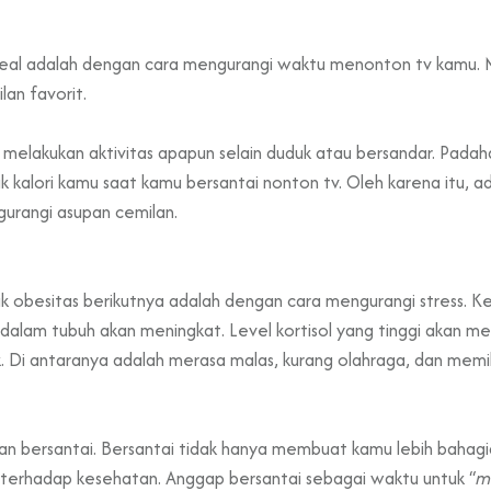
eal adalah dengan cara mengurangi waktu menonton tv kamu. 
lan favorit.
melakukan aktivitas apapun selain duduk atau bersandar. Padaha
 kalori kamu saat kamu bersantai nonton tv. Oleh karena itu, 
rangi asupan cemilan.
k obesitas berikutnya adalah dengan cara mengurangi stress. K
 dalam tubuh akan meningkat. Level kortisol yang tinggi akan 
k. Di antaranya adalah merasa malas, kurang olahraga, dan mem
gan bersantai. Bersantai tidak hanya membuat kamu lebih bahag
 terhadap kesehatan. Anggap bersantai sebagai waktu untuk “
m