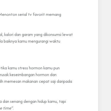
Menonton serial tv favorit memang
l, kalori dan garam yang dikonsumsi lewat
ada baiknya kamu mengurangi waktu
etika kamu stress hormon kamu pun
merusak keseimbangan hormon dan
ilih memesan makanan cepat saji daripada
ia dan senang dengan hidup kamu, tapi
e time”
.