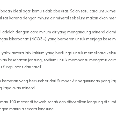
badan ideal agar kamu tidak obesitas. Salah satu cara untuk m
ualitas karena dengan minum air mineral sebelum makan akan m
l adalah dengan cara minum air yang mengandung mineral alami, 
ndungan bikarbonat (HCO3–) yang berperan untuk menjaga kese
 yakni antara lain kalsium yang berfungsi untuk memelihara keku
an kesehatan jantung, sodium untuk membantu mengatur cairan
 fungsi otot dan saraf.
lam kemasan yang bersumber dari Sumber Air pegunungan yang ka
g kaya akan mineral.
alaman 100 meter di bawah tanah dan dibotolkan langsung di 
ngan manusia secara langsung.