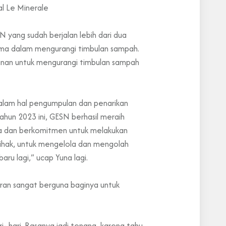
al Le Minerale
N yang sudah berjalan lebih dari dua
ama dalam mengurangi timbulan sampah.
anan untuk mengurangi timbulan sampah
alam hal pengumpulan dan penarikan
ahun 2023 ini, GESN berhasil meraih
aya dan berkomitmen untuk melakukan
pihak, untuk mengelola dan mengolah
ru lagi,” ucap Yuna lagi.
aran sangat berguna baginya untuk
ri- hari. Rasanya jadi tenang, karena tahu