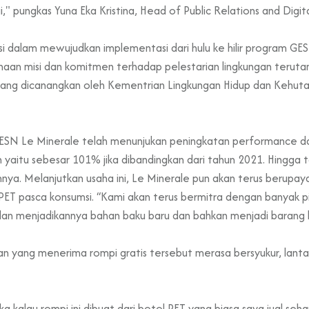
," pungkas Yuna Eka Kristina, Head of Public Relations and Digit
i dalam mewujudkan implementasi dari hulu ke hilir program GES
naan misi dan komitmen terhadap pelestarian lingkungan terut
 yang dicanangkan oleh Kementrian Lingkungan Hidup dan Kehut
GESN Le Minerale telah menunjukan peningkatan performance d
 yaitu sebesar 101% jika dibandingkan dari tahun 2021. Hingga t
annya. Melanjutkan usaha ini, Le Minerale pun akan terus berup
k PET pasca konsumsi. “Kami akan terus bermitra dengan banyak 
dan menjadikannya bahan baku baru dan bahkan menjadi barang ba
n yang menerima rompi gratis tersebut merasa bersyukur, lant
a kalau rompi ini dibuat dari botol PET yang biasa saya jual seha