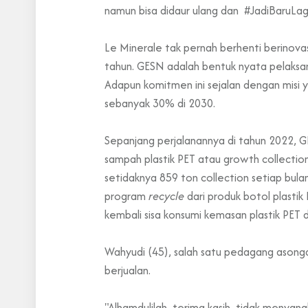
namun bisa didaur ulang dan #JadiBaruLagi
Le Minerale tak pernah berhenti berinovas
tahun. GESN adalah bentuk nyata pelaksa
Adapun komitmen ini sejalan dengan misi
sebanyak 30% di 2030.
Sepanjang perjalanannya di tahun 2022, 
sampah plastik PET atau growth collection
setidaknya 859 ton collection setiap bul
program
recycle
dari produk botol plasti
kembali sisa konsumi kemasan plastik PET 
Wahyudi (45), salah satu pedagang asonga
berjualan.
"Alhamdulilah, terima kasih, tidak menyangk