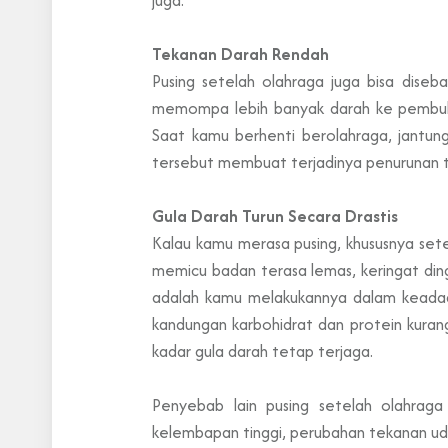
juga.
Tekanan Darah Rendah
Pusing setelah olahraga juga bisa dise
memompa lebih banyak darah ke pembulu
Saat kamu berhenti berolahraga, jantun
tersebut membuat terjadinya penurunan t
Gula Darah Turun Secara Drastis
Kalau kamu merasa pusing, khususnya setela
memicu badan terasa lemas, keringat din
adalah kamu melakukannya dalam keadaa
kandungan karbohidrat dan protein kuran
kadar gula darah tetap terjaga.
Penyebab lain pusing setelah olahraga
kelembapan tinggi, perubahan tekanan uda