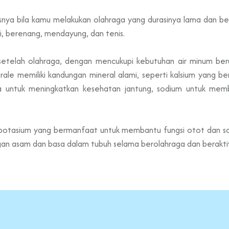
usnya bila kamu melakukan olahraga yang durasinya lama dan ber
i, berenang, mendayung, dan tenis.
setelah olahraga
, dengan mencukupi kebutuhan air minum ber
rale
memiliki kandungan mineral alami, seperti kalsium yang b
a untuk meningkatkan kesehatan jantung, sodium untuk mem
g potasium yang bermanfaat untuk membantu fungsi otot dan s
n asam dan basa dalam tubuh selama berolahraga dan beraktivit