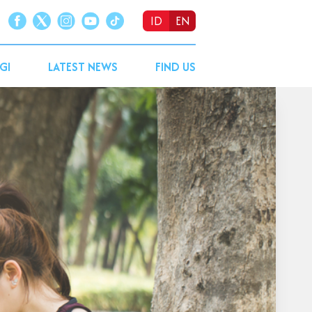
ID
EN
GI
LATEST NEWS
FIND US