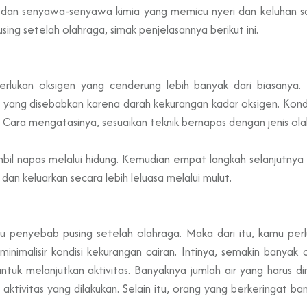
an senyawa-senyawa kimia yang memicu nyeri dan keluhan saki
pusing setelah olahraga, simak penjelasannya berikut ini.
rlukan oksigen yang cenderung lebih banyak dari biasanya. 
yang disebabkan karena darah kekurangan kadar oksigen. Kondis
. Cara mengatasinya, sesuaikan teknik bernapas dengan jenis o
il napas melalui hidung. Kemudian empat langkah selanjutnya 
n keluarkan secara lebih leluasa melalui mulut.
tu penyebab pusing setelah olahraga. Maka dari itu, kamu pe
minimalisir kondisi kekurangan cairan. Intinya, semakin banya
ntuk melanjutkan aktivitas. Banyaknya jumlah air yang harus 
 aktivitas yang dilakukan. Selain itu, orang yang berkeringat b