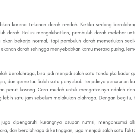
babkan karena tekanan darah rendah. Ketika sedang berolahrag
h darah. Hal ini mengakibatkan, pembuluh darah melebar unt
g akan bekerja normal, tapi pembuluh darah memerlukan sedik
ekanan darah sehingga menyebabkan kamu merasa pusing, lemas
h berolahraga, bisa jadi menjadi salah satu tanda jika kadar gul
gin, dan gemetar. Salah satu penyebab terjadinya penurunan ka
n perut kosong. Cara mudah untuk mengatasinya adalah den
g lebih satu jam sebelum melakukan olahraga. Dengan begitu, 
 juga dipengaruhi kurangnya asupan nutrisi, mengonsumsi a
ra, dan berolahraga di ketinggian, juga menjadi salah satu fak