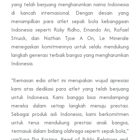
yang telah berjuang mengharumkan nama Indonesia
di kancah internasional. Dengan
desain yang
menampilkan
para atlet sepak bola kebanggaan
Indonesia seperti Rizky Ridho, Ernando Ari, Rafael
Struick, dan Nathan Tjoe A On, Le Minerale
menegaskan komitmennya untuk selalu mendukung
langkah
generasi terbaik bangsa
yang mengharumkan
Indonesia.
“Kemasan edisi atlet ini merupakan wujud apresiasi
kami atas dedikasi para atlet yang telah berjuang
untuk Indonesia. Kami bangga bisa mendampingi
mereka dalam setiap langkah menuju prestasi.
Sebagai produk asli Indonesia, kami berkomitmen
untuk terus mendukung
prestasi anak
bangsa,
termasuk dalam bidang olahraga seperti sepak bola
,
”
ujar
Yuna Eka Kristina, Head of Public Relations and