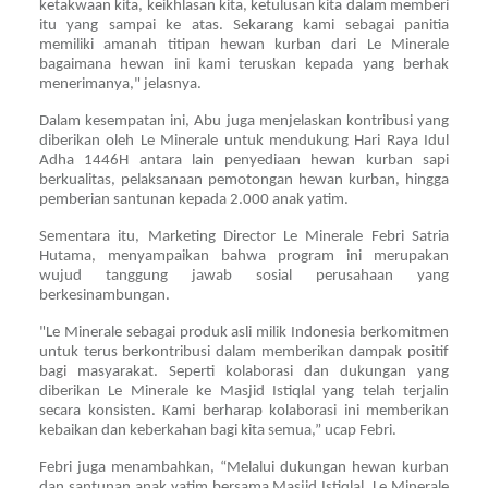
ketakwaan kita, keikhlasan kita, ketulusan kita dalam memberi
itu yang sampai ke atas. Sekarang kami sebagai panitia
memiliki amanah titipan hewan kurban dari Le Minerale
bagaimana hewan ini kami teruskan kepada yang berhak
menerimanya," jelasnya.
Dalam kesempatan ini, Abu juga menjelaskan kontribusi yang
diberikan oleh Le Minerale untuk mendukung Hari Raya Idul
Adha 1446H antara lain penyediaan hewan kurban sapi
berkualitas, pelaksanaan pemotongan hewan kurban, hingga
pemberian santunan kepada 2.000 anak yatim.
Sementara itu, Marketing Director Le Minerale Febri Satria
Hutama, menyampaikan bahwa program ini merupakan
wujud tanggung jawab sosial perusahaan yang
berkesinambungan.
"Le Minerale sebagai produk asli milik Indonesia berkomitmen
untuk terus berkontribusi dalam memberikan dampak positif
bagi masyarakat. Seperti kolaborasi dan dukungan yang
diberikan Le Minerale ke Masjid Istiqlal yang telah terjalin
secara konsisten. Kami berharap kolaborasi ini memberikan
kebaikan dan keberkahan bagi kita semua,” ucap Febri.
Febri juga menambahkan, “Melalui dukungan hewan kurban
dan santunan anak yatim bersama Masjid Istiqlal, Le Minerale