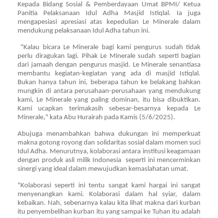
Kepada Bidang Sosial & Pemberdayaan Umat BPMI/ Ketua
Panitia Pelaksanaan Idul Adha Masjid Istiqlal. Ia juga
mengapesiasi apresiasi atas kepedulian Le Minerale dalam
mendukung pelaksanaan Idul Adha tahun ini.
"Kalau bicara Le Minerale bagi kami pengurus sudah tidak
perlu diragukan lagi. Pihak Le Minerale sudah seperti bagian
dari jamaah dengan pengurus masjid. Le Minerale senantiasa
membantu kegiatan-kegiatan yang ada di masjid Istiqlal.
Bukan hanya tahun ini, beberapa tahun ke belakang bahkan
mungkin di antara perusahaan-perusahaan yang mendukung
kami, Le Minerale yang paling dominan, itu bisa dibuktikan.
Kami ucapkan terimakasih sebesar-besarnya kepada Le
Minerale," kata Abu Hurairah pada Kamis (5/6/2025).
Abu
juga menambahkan bahwa dukungan ini memperkuat
makna gotong royong dan solidaritas sosial dalam momen suci
Idul Adha. Menurutnya, kolaborasi antara institusi keagamaan
dengan produk asli milik Indonesia seperti ini mencerminkan
sinergi yang ideal dalam mewujudkan kemaslahatan umat.
"Kolaborasi seperti ini tentu sangat kami hargai ini sangat
menyenangkan kami. Kolaborasi dalam hal syiar, dalam
kebaikan. Nah, sebenarnya kalau kita lihat makna dari kurban
itu penyembelihan kurban itu yang sampai ke Tuhan itu adalah