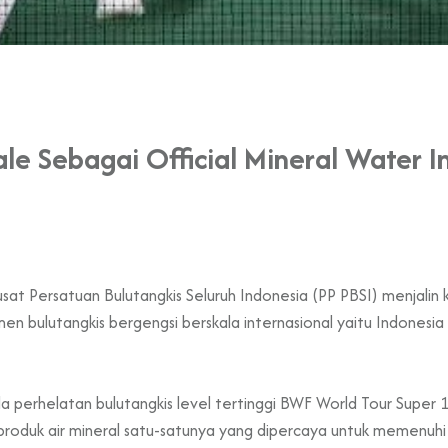
le Sebagai Official Mineral Water
at Persatuan Bulutangkis Seluruh Indonesia (PP PBSI) menjalin
en bulutangkis bergengsi berskala internasional yaitu Indonesi
 perhelatan bulutangkis level tertinggi BWF World Tour Super 100
 produk air mineral satu-satunya yang dipercaya untuk memenuh