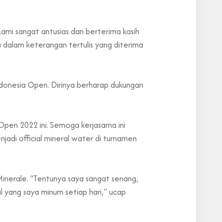
Kami sangat antusias dan berterima kasih
a dalam keterangan tertulis yang diterima
ndonesia Open. Dirinya berharap dukungan
Open 2022 ini. Semoga kerjasama ini
njadi official mineral water di turnamen
inerale. “Tentunya saya sangat senang,
l yang saya minum setiap hari," ucap