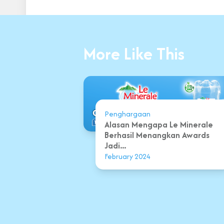
More Like This
Penghargaan
Alasan Mengapa Le Minerale
Berhasil Menangkan Awards
Jadi...
February 2024