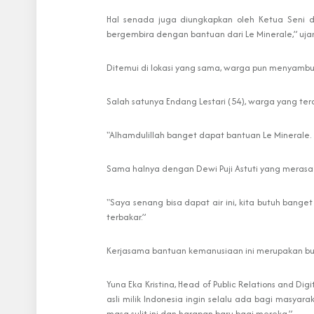
Hal senada juga diungkapkan oleh Ketua Seni da
bergembira dengan bantuan dari Le Minerale,” ujar 
Ditemui di lokasi yang sama, warga pun menyambut
Salah satunya Endang Lestari (54), warga yang te
"Alhamdulillah banget dapat bantuan Le Minerale. Te
Sama halnya dengan Dewi Puji Astuti yang merasa
"Saya senang bisa dapat air ini, kita butuh bang
terbakar.”
Kerjasama bantuan kemanusiaan ini merupakan buk
Yuna Eka Kristina, Head of Public Relations and Di
asli milik Indonesia ingin selalu ada bagi masy
masa sulit ini dan harapan baru bagi mereka.”