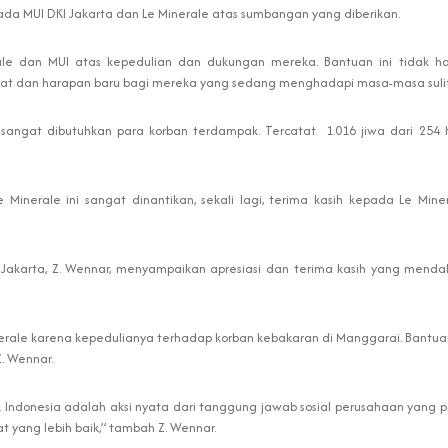
da MUI DKI Jakarta dan Le Minerale atas sumbangan yang diberikan.
rale dan MUI atas kepedulian dan dukungan mereka. Bantuan ini tida
t dan harapan baru bagi mereka yang sedang menghadapi masa-masa sulit,”
ale sangat dibutuhkan para korban terdampak. Tercatat 1.016 jiwa dari 25
inerale ini sangat dinantikan, sekali lagi, terima kasih kepada Le Miner
Jakarta, Z. Wennar, menyampaikan apresiasi dan terima kasih yang mend
rale karena kepedulianya terhadap korban kebakaran di Manggarai. Bantuan 
. Wennar.
ik Indonesia adalah aksi nyata dari tanggung jawab sosial perusahaan yang pa
t yang lebih baik,” tambah Z. Wennar.