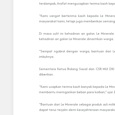
terdampak, Arafat mengucapkan terima kasih kepa
“Kami sangat berterima kasih kepada Le Mine
masyarakat kami, tetapi juga memberikan semanga
Di masa sulit ini kehadiran air galon Le Miner
kehadiran air galon Le Minerale dinantikan warga.
“Sempat ngobrol dengan warga, bantuan dari Le M
imbuhnya.
Sementara Ketua Bidang Sosial dan CSR MUI DKI 
diberikan.
“Kami ucapkan terima kasih banyak kepada Le Mine
membantu meringankan beban para korban,” ujar Z
“Bantuan dari Le Minerale sebagai produk asli mil
dapat terus terjalin demi kesejahteraan masyaraka