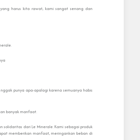
n yang harus kita rawat, kami sangat senang dan
nerale.
nya
dah nggak punya apa-apalagi karena semuanya habis
ikan banyak manfaat.
n solidaritas dari Le Minerale. Kami sebagai produk
a dapat memberikan manfaat, meringankan beban di