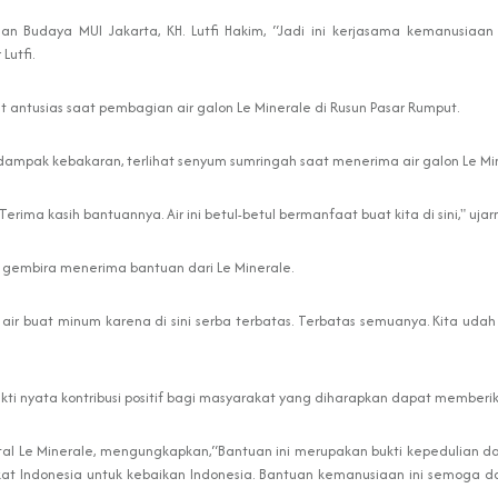
n Budaya MUI Jakarta, KH. Lutfi Hakim, “Jadi ini kerjasama kemanusiaa
Lutfi.
 antusias saat pembagian air galon Le Minerale di Rusun Pasar Rumput.
rdampak kebakaran, terlihat senyum sumringah saat menerima air galon Le Mi
rima kasih bantuannya. Air ini betul-betul bermanfaat buat kita di sini," ujar
 gembira menerima bantuan dari Le Minerale.
et air buat minum karena di sini serba terbatas. Terbatas semuanya. Kita u
ti nyata kontribusi positif bagi masyarakat yang diharapkan dapat member
gital Le Minerale, mengungkapkan,“Bantuan ini merupakan bukti kepedulian da
arakat Indonesia untuk kebaikan Indonesia. Bantuan kemanusiaan ini semog