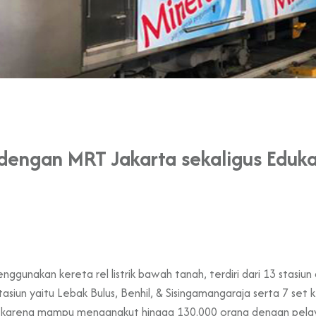
 dengan MRT Jakarta sekaligus Eduk
ggunakan kereta rel listrik bawah tanah, terdiri dari 13 stasiun
asiun yaitu Lebak Bulus, Benhil, & Sisingamangaraja serta 7 set
 karena mampu mengangkut hingga 130.000 orang dengan pelaya