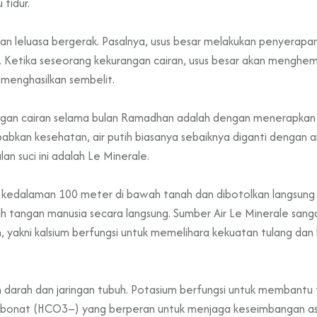
tidur.
an leluasa bergerak. Pasalnya, usus besar melakukan penyerap
s. Ketika seseorang kekurangan cairan, usus besar akan menghem
n menghasilkan sembelit.
an cairan selama bulan Ramadhan adalah dengan menerapkan ga
an kesehatan, air putih biasanya sebaiknya diganti dengan air 
lan suci ini adalah Le Minerale.
dari kedalaman 100 meter di bawah tanah dan dibotolkan langsu
h tangan manusia secara langsung. Sumber Air Le Minerale sang
, yakni kalsium berfungsi untuk memelihara kekuatan tulang dan
rah dan jaringan tubuh. Potasium berfungsi untuk membantu fu
arbonat (HCO3–) yang berperan untuk menjaga keseimbangan as