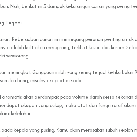
h. Nah, berikut ini 5 dampak kekurangan cairan yang sering ter
g Terjadi
 cairan. Keberadaan cairan ini memegang peranan penting untuk a
adalah kulit akan mengering, terlihat kasar, dan kusam. Selain i
iri seseorang.
n meningkat. Gangguan inilah yang sering terjadi ketika bulan
am lambung, misalnya kopi atau soda.
ini otomatis akan berdampak pada volume darah serta tekanan 
 mendapat oksigen yang cukup, maka otot dan fungsi saraf akan 
ami kelelahan.
ak pada kepala yang pusing. Kamu akan merasakan tubuh seolah me