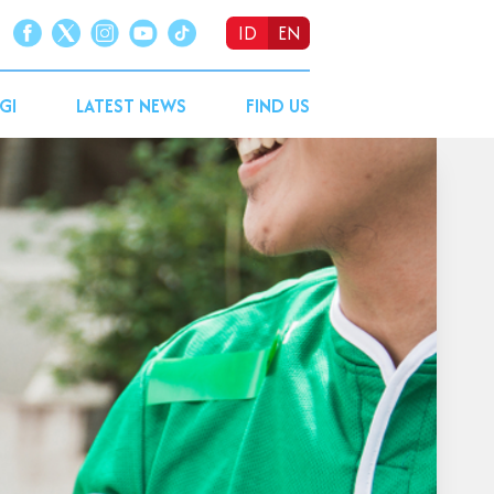
ID
EN
GI
LATEST NEWS
FIND US