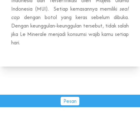
Indonesia dan tersertifikasi oleh Majelis Ulama
Indonesia (MUI). Setiap kemasannya memiliki
seal
cap
dengan botol yang keras sebelum dibuka.
Dengan keunggulan-keunggulan tersebut, tidak salah
jika Le Minerale menjadi konsumsi wajib kamu setiap
hari.
Pesan
PT Tirta Fresindo Jaya © 2026.
All rights reserved.