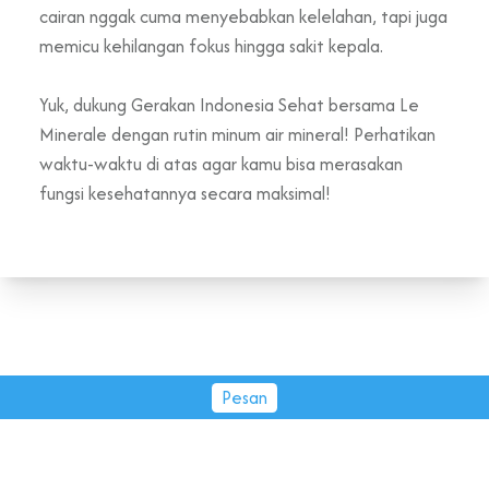
cairan nggak cuma menyebabkan kelelahan, tapi juga
memicu kehilangan fokus hingga sakit kepala.
Yuk, dukung Gerakan Indonesia Sehat bersama Le
Minerale dengan rutin minum air mineral! Perhatikan
waktu-waktu di atas agar kamu bisa merasakan
fungsi kesehatannya secara maksimal!
Pesan
PT Tirta Fresindo Jaya © 2026.
All rights reserved.