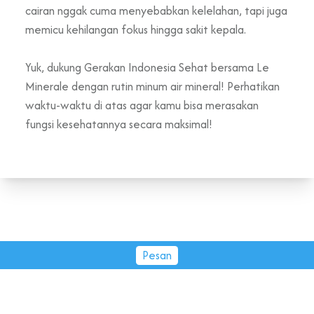
cairan nggak cuma menyebabkan kelelahan, tapi juga
memicu kehilangan fokus hingga sakit kepala.
Yuk, dukung Gerakan Indonesia Sehat bersama Le
Minerale dengan rutin minum air mineral! Perhatikan
waktu-waktu di atas agar kamu bisa merasakan
fungsi kesehatannya secara maksimal!
Pesan
PT Tirta Fresindo Jaya © 2026.
All rights reserved.