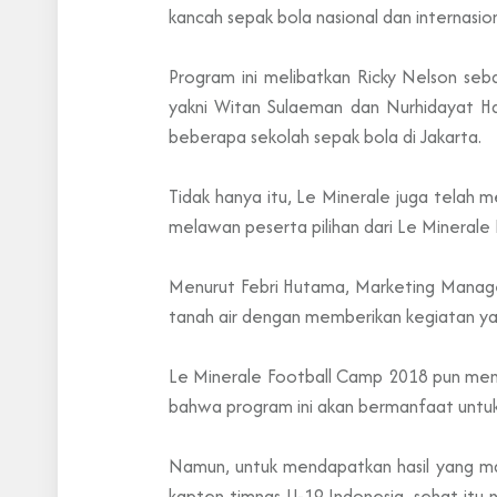
kancah sepak bola nasional dan internasion
Program ini melibatkan Ricky Nelson seb
yakni Witan Sulaeman dan Nurhidayat Ha
beberapa sekolah sepak bola di Jakarta.
Tidak hanya itu, Le Minerale juga telah
melawan peserta pilihan dari Le Minerale
Menurut Febri Hutama, Marketing Manager
tanah air dengan memberikan kegiatan ya
Le Minerale Football Camp 2018 pun mend
bahwa program ini akan bermanfaat untu
Namun, untuk mendapatkan hasil yang mak
kapten timnas U-19 Indonesia, sehat itu 