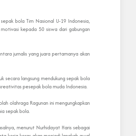
 sepak bola Tim Nasional U-19 Indonesia,
 motivasi kepada 50 siswa dari gabungan
tara jurnalis yang juara pertamanya akan
tuk secara langsung mendukung sepak bola
eativitas pesepak bola muda Indonesia.
kolah olahraga Ragunan ini mengungkapkan
a sepak bola.
salnya, menurut Nurhidayat Haris sebagai
rta kerja keras akan menjadi langkah awal