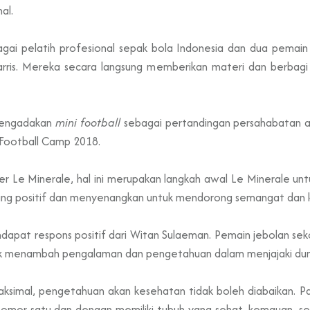
al.
agai pelatih profesional sepak bola Indonesia dan dua pemain
rris. Mereka secara langsung memberikan materi dan berbagi
 mengadakan
mini football
sebagai pertandingan persahabatan an
 Football Camp 2018.
 Le Minerale, hal ini merupakan langkah awal Le Minerale un
ng positif dan menyenangkan untuk mendorong semangat dan kr
apat respons positif dari Witan Sulaeman. Pemain jebolan se
k menambah pengalaman dan pengetahuan dalam menjajaki duni
simal, pengetahuan akan kesehatan tidak boleh diabaikan. Pa
nomor satu dan dengan memiliki tubuh yang sehat, kemauan, se