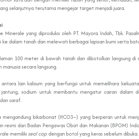
jang selanjutnya terutama mengejar target menjadi juara.
si
 Minerale yang diproduksi oleh PT. Mayora Indah, Tbk. Pasaln
ami ke dalam tanah dan melewati berbagai lapisan bumi serta bat
edalaman 100 meter di bawah tanah dan dibotolkan langsung 
 manusia secara langsung.
 antara lain kalsium yang berfungsi untuk memelihara kekuat
jantung, sodium untuk membantu mengatur cairan dalam dar
dan saraf.
 juga mengandung bikarbonat (HCO3–) yang berperan untuk m
zin resmi dari Badan Pengawas Obat dan Makanan (BPOM) Indones
rale memiliki
seal cap
dengan botol yang keras sebelum dibuka.