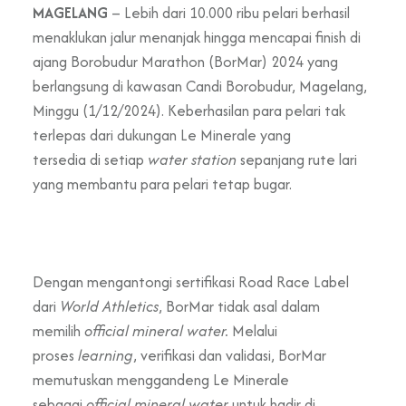
MAGELANG
–
Lebih dari 10.000
ribu pelari berhasil
menaklukan jalur menanjak hingga mencapai finish di
ajang Borobudur Marathon (BorMar) 2024 yang
berlangsung di kawasan Candi Borobudur, Magelang,
Minggu (1/12/2024). Keberhasilan para pelari tak
terlepas dari dukungan
Le Minerale yang
tersedia
di
setiap
water station
sepanjang rute lari
yang membantu para pelari tetap bugar.
Dengan mengantongi sertifikasi Road Race Label
dari
World Athletics
, BorMar tidak asal dalam
memilih
official mineral water.
Melalui
proses
learning
, verifikasi dan validasi, BorMar
memutuskan menggandeng Le Minerale
sebagai
official mineral water
untuk hadir di