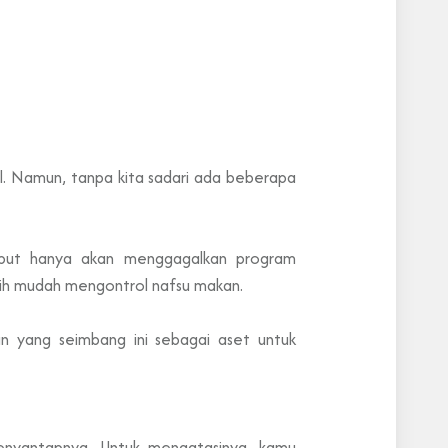
l. Namun, tanpa kita sadari ada beberapa
ebut hanya akan menggagalkan program
ih mudah mengontrol nafsu makan.
 yang seimbang ini sebagai aset untuk
enyantapnya. Untuk mengatasinya, kamu