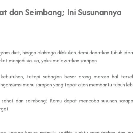
at dan Seimbang; Ini Susunannya
am diet, hingga olahraga dilakukan demi dapatkan tubuh idea
et menjadi sia-sia, yakni melewatkan sarapan.
 kebutuhan, tetapi sebagian besar orang merasa hal ters
ngonsumsi menu sarapan yang tepat akan membantu tubuh leb
t sehat dan seimbang? Kamu dapat mencoba susunan sarapan
rget.
pan karena hanya memiliki sedikit waktu menyiapkan dan m