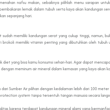
 menahan nafsu makan, sebaiknya pilihlah menu sarapan untuk 
mbakaran lemak dalam tubuh serta kaya akan kandungan serat. 
kan sepanjang hari.
sudah memiliki kandungan serat yang cukup tinggi, namun, bu
rti brokoli memiliki vitamin penting yang dibutuhkan oleh tubuh
k diet yang bisa kamu konsumsi sehari-hari. Agar dapat mencapa
 dengan meminum air mineral dalam kemasan yang kaya akan kan
dari Sumber Air pilihan dengan kedalaman lebih dari 100 meter
rotection system
tanpa tersentuh tangan manusia secara langs
alitas karena terdapat kandungan mineral alami yang bermanfaat