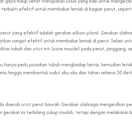
n gaya hidup sehat merupakan solusi yang baik untuk mengecilkan
terbukti efektif untuk membakar lemak di bagian perut, seperti
 perut yang efektif adalah gerakan
elbow plank
. Gerakan olahr
apatkan sangat efektif untuk membakar lemak di perut. Selain un
litas tubuh dan otot inti (core muscle) pada perut, pinggang, s
 hanya perlu posisikan tubuh menghadap lantai, kemudian letak
 kamu hingga membentuk sudut siku-siku dan tahan selama 30 det
da daerah otot perut bawah. Gerakan olahraga mengecilkan perut
n gerakan ini terbilang cukup mudah, tetapi dengan melakuka