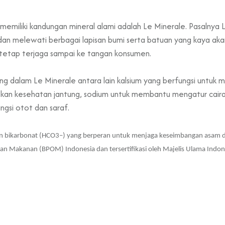
memiliki kandungan mineral alami adalah
Le Minerale
. Pasalnya
 dan melewati berbagai lapisan bumi serta batuan yang kaya aka
tetap terjaga sampai ke tangan konsumen.
ung dalam Le Minerale
antara lain kalsium yang berfungsi untuk
tkan kesehatan jantung, sodium untuk membantu mengatur cairan
gsi otot dan saraf.
gan bikarbonat (HCO3–) yang berperan untuk menjaga keseimbangan asam d
an Makanan (BPOM) Indonesia dan tersertifikasi oleh Majelis Ulama Indo