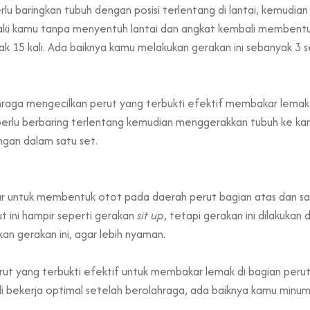
u baringkan tubuh dengan posisi terlentang di lantai, kemudi
 kaki kamu tanpa menyentuh lantai dan angkat kembali membentuk
ak 15 kali. Ada baiknya kamu melakukan gerakan ini sebanyak 3 s
hraga mengecilkan perut yang terbukti efektif membakar lemak 
 perlu berbaring terlentang kemudian menggerakkan tubuh ke kan
angan dalam satu set.
r untuk membentuk otot pada daerah perut bagian atas dan s
t ini hampir seperti gerakan
sit up
, tetapi gerakan ini dilakuka
n gerakan ini, agar lebih nyaman.
rut yang terbukti efektif untuk membakar lemak di bagian perut
 bekerja optimal setelah
berolahraga
,
ada baiknya kamu minum