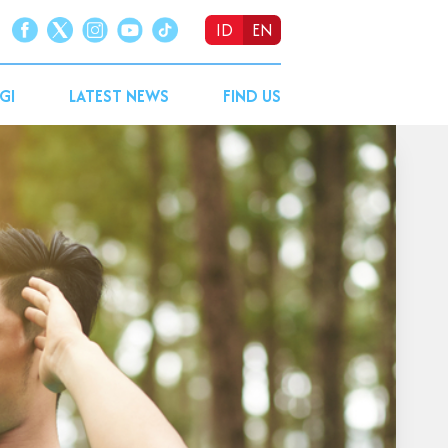
ID
EN
GI
LATEST NEWS
FIND US