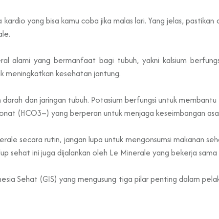
 kardio yang bisa kamu coba jika malas lari. Yang jelas, pastika
le.
al alami yang bermanfaat bagi tubuh, yakni kalsium berfung
uk meningkatkan kesehatan jantung.
arah dan jaringan tubuh. Potasium berfungsi untuk membantu fu
rbonat (HCO3–) yang berperan untuk menjaga keseimbangan asa
nerale secara rutin, jangan lupa untuk mengonsumsi makanan seh
up sehat ini juga dijalankan oleh Le Minerale yang bekerja sama
ia Sehat (GIS) yang mengusung tiga pilar penting dalam pelak