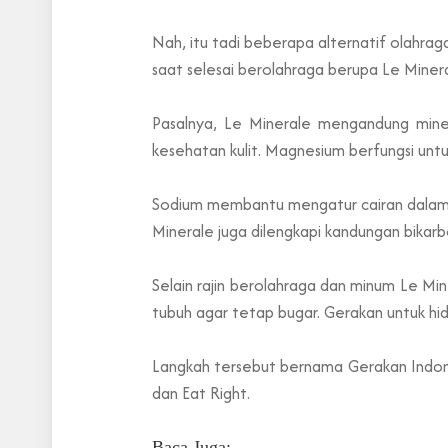
Nah, itu tadi beberapa alternatif olahraga
saat selesai berolahraga berupa Le Minera
Pasalnya, Le Minerale mengandung miner
kesehatan kulit. Magnesium berfungsi unt
Sodium membantu mengatur cairan dalam d
Minerale juga dilengkapi kandungan bika
Selain rajin berolahraga dan minum Le Mi
tubuh agar tetap bugar. Gerakan untuk hid
Langkah tersebut bernama Gerakan Indones
dan Eat Right.
Baca Juga: