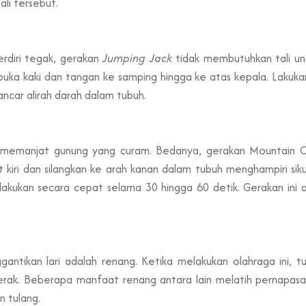
li tersebut.
rdiri tegak, gerakan
Jumping Jack
tidak membutuhkan tali unt
 kaki dan tangan ke samping hingga ke atas kepala. Lakukan g
car alirah darah dalam tubuh.
i memanjat gunung yang curam. Bedanya, gerakan Mountain Cl
ut kiri dan silangkan ke arah kanan dalam tubuh menghampiri si
 lakukan secara cepat selama 30 hingga 60 detik. Gerakan ini 
nggantikan lari adalah renang. Ketika melakukan olahraga ini
erak. Beberapa manfaat renang antara lain melatih pernapasan
 tulang.