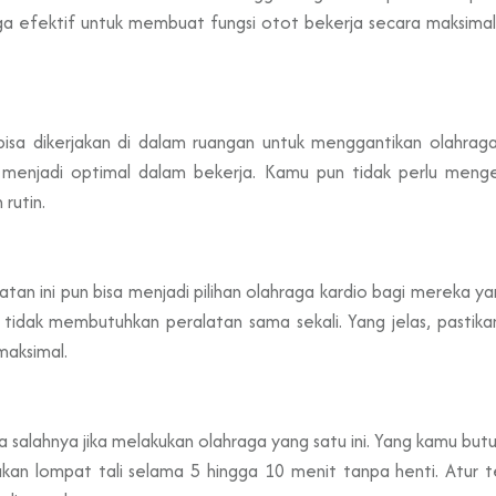
a efektif untuk membuat fungsi otot bekerja secara maksimal 
bisa dikerjakan di dalam ruangan untuk menggantikan olahrag
njadi optimal dalam bekerja. Kamu pun tidak perlu mengerj
rutin.
iatan ini pun bisa menjadi pilihan olahraga kardio bagi mereka y
n tidak membutuhkan peralatan sama sekali. Yang jelas, pasti
maksimal.
 salahnya jika melakukan olahraga yang satu ini. Yang kamu but
ukan lompat tali selama 5 hingga 10 menit tanpa henti. Atur