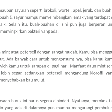
upun sayuran seperti brokoli, wortel, apel, jeruk, dan buah s
, buah & sayur mampu menyeimbangkan lemak yang terdapat 
baik. Selain itu, buah-buahan di sini pun juga berperan 
 menyingkirkan bakteri yang ada.
mint atau peterseli dengan sangat mudah. Kamu bisa menggun
lut. Ada banyak cara untuk mengonsumsinya, bisa kamu ku
wich kamu untuk sarapan di pagi hari. Manfaat daun mint sen
bih segar, sedangkan peterseli mengandung klorofil ya
 menyebabkan bau mulut.
saan buruk ini harus segera dihindari. Nyatanya, merokok 
kotin yang ada di dalamnya pun mampu mengurangi pembulu