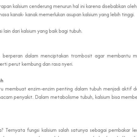
rapan kalsium cenderung menurun hal ini karena disebabkan ole
n masa kanak- kanak memerlukan asupan kalsium yang lebih tinggi.
i lain dari kalsium yang baik bagi tubuh.
 berperan dalam menciptakan trombosit agar membantu men
rti perut kembung dan rasa nyeri.
uh
ntu membuat enzim-enzim penting dalam tubuh menjadi aktif d
macam penyakit. Dalam metabolisme tubuh, kalsium bisa mem
pa? Ternyata fungsi kalsium salah satunya sebagai pembakar l