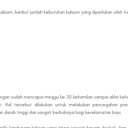
alsium, berikut jumlah kebutuhan kalsium yang diperlukan oleh t
ungan sudah mencapai minggu ke-20 kehamilan sampai akhir keh
i. Hal tersebut dilakukan untuk melakukan pencegahan pre
 darah tinggi dan sangat berbahaya bagi keselamatan bayi.
ki kandungan kalsium yang tinggi seperti bayam, brokoli, ikan s