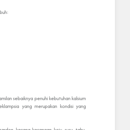
ubuh:
amilan sebaiknya penuhi kebutuhan kalsium
eklampsia yang merupakan kondisi yang
arden, kacang-kacangan, keju, susu, tahu,