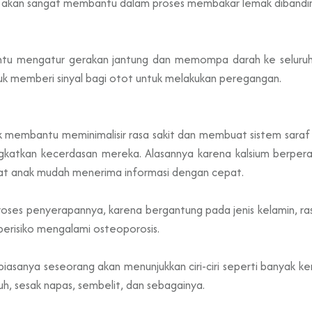
i akan sangat membantu dalam proses membakar lemak dibandi
antu mengatur gerakan jantung dan memompa darah ke seluruh 
k memberi sinyal bagi otot untuk melakukan peregangan.
k membantu meminimalisir rasa sakit dan membuat sistem saraf m
gkatkan kecerdasan mereka. Alasannya karena kalsium berpera
uat anak mudah menerima informasi dengan cepat.
ses penyerapannya, karena bergantung pada jenis kelamin, ras
berisiko mengalami osteoporosis.
asanya seseorang akan menunjukkan ciri-ciri seperti banyak keri
, sesak napas, sembelit, dan sebagainya.