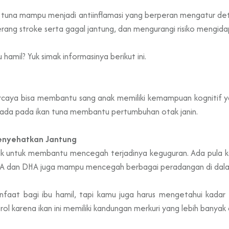
una mampu menjadi antiinflamasi yang berperan mengatur deta
rang stroke serta gagal jantung, dan mengurangi risiko mengida
hamil? Yuk simak informasinya berikut ini.
percaya bisa membantu sang anak memiliki kemampuan kognitif y
ada pada ikan tuna membantu pertumbuhan otak janin.
enyehatkan Jantung
ik untuk membantu mencegah terjadinya keguguran. Ada pula
 EPA dan DHA juga mampu mencegah berbagai peradangan di dal
nfaat bagi ibu hamil, tapi kamu juga harus mengetahui kad
trol karena ikan ini memiliki kandungan merkuri yang lebih banyak