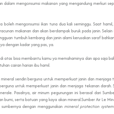
bihan dalam mengonsumsi makanan yang mengandung merkuri sepe
a boleh mengonsumsi ikan tuna dua kali seminggu. Saat hamil, 
unan makanan dan akan berdampak buruk pada janin. Selain itu
ngguan tumbuh kembang dan janin alami kerusakan saraf bahka
ya dengan kadar yang pas, ya.
 di atas bisa membantu kamu ya memahaminya dan apa saja baha
han cairan harian ibu hamil.
ir mineral sendiri berguna untuk memperkuat janin dan menjaga
diri berguna untuk memperkuat janin dan menjaga tekanan darah
rale. Pasalnya, air minum pegunungan ini berasal dari Sumber 
n bumi, serta batuan yang kaya akan mineral.Sumber Air Le Min
di sumbernya dengan menggunakan
mineral protection system