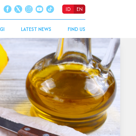
ID
EN
GI
LATEST NEWS
FIND US